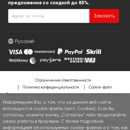
предложения со скидкой до 85%.
Заказать
Русский
Ограничение ответственности
Политика конфиденциальности
Cookie-файл
Домены, регистрация доменов, виртуальные серверы, облачные
серверы, хостинг веб-сайтов. Самая низкая цена за
Информируем Вас о том, что на данном веб-сайте
регистрацию домена, серверов и хостинга показана красным
используются cookie-файлы (англ. Cookies). Если Вы
согласны, нажмите кнопку „Согласен“ либо продолжайте
цветом.
Шаблоны интернет-магазинов
,
Разработка интернет-
сеанс работы в браузере. С более подробной
магазинов
,
Шаблоны веб-сайтов
,
Разработка веб-сайтов
,
информацией об используемых cookie-файлах и о том, как
WordPress
,
Joomla
,
WooCommerce
,
PresaShop
,
Magento
,
OpenCart
,