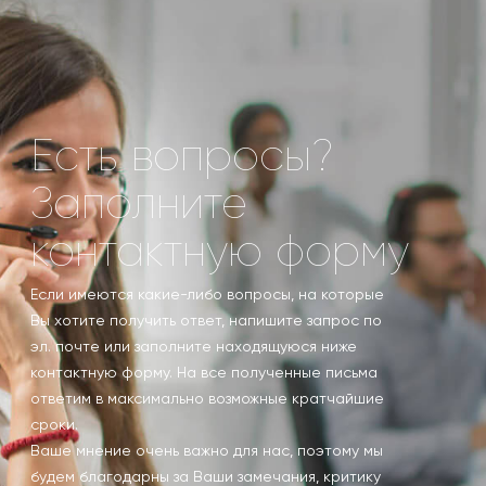
Есть вопросы?
Заполните
контактную форму
Если имеются какие-либо вопросы, на которые
Вы хотите получить ответ, напишите запрос по
эл. почте или заполните находящуюся ниже
контактную форму. На все полученные письма
ответим в максимально возможные кратчайшие
сроки.
Ваше мнение очень важно для нас, поэтому мы
будем благодарны за Ваши замечания, критику