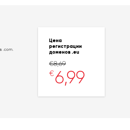
Цена
регистрации
в .com.
доменов .eu
€8,69
6,99
€