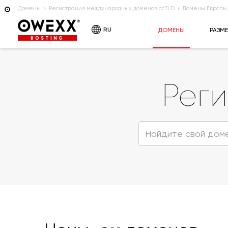
Домены
Регистрация международных доменов ccTLD
Домены Европы
RU
ДОМЕНЫ
РАЗМ
HOSTING
Рег