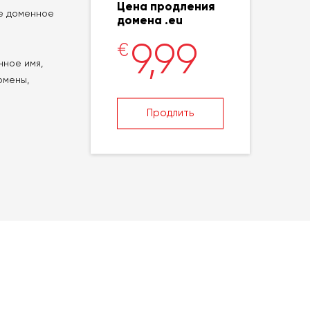
Цена продления
те доменное
домена .eu
9,99
€
нное имя,
омены,
Продлить