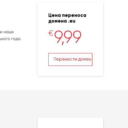
Цена переноса
домена .eu
9,99
€
, и наши
ного года.
Перенести домен