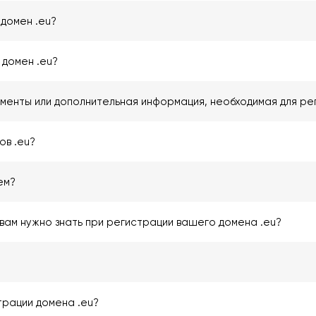
домен .eu?
 домен .eu?
менты или дополнительная информация, необходимая для ре
ов .eu?
ем?
вам нужно знать при регистрации вашего домена .eu?
трации домена .eu?