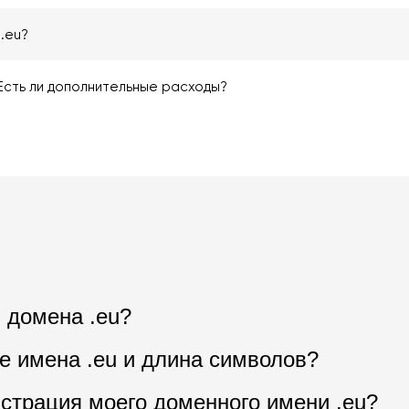
.eu?
Есть ли дополнительные расходы?
 домена .eu?
 имена .eu и длина символов?
страция моего доменного имени .eu?