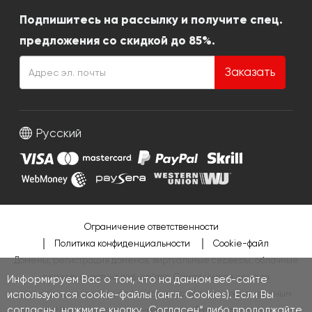
Подпишитесь на рассылку и получите спец.
предложения со скидкой до 85%.
Заказать
Русский
Ограничение ответственности
Политика конфиденциальности
Cookie-файл
Домены, регистрация доменов, виртуальные серверы, облачные
серверы, хостинг веб-сайтов. Самая низкая цена за
Информируем Вас о том, что на данном веб-сайте
регистрацию домена, серверов и хостинга показана красным
используются cookie-файлы (англ. Cookies). Если Вы
согласны, нажмите кнопку „Согласен“ либо продолжайте
цветом.
Шаблоны интернет-магазинов
,
Разработка интернет-