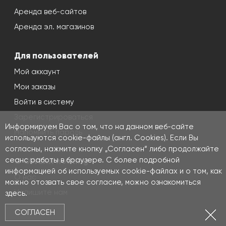
Аренда веб-сайтов
Аренда эл. магазинов
Для пользователей
Мой аккаунт
Мои заказы
Войти в систему
Зарегистрироваться
Информируем Вас о том, что на данном веб-сайте
Напомнить пароль
используются cookie-файлы (англ. Cookies). Если Вы
согласны, нажмите кнопку „Согласен“ либо продолжайте
сеанс работы в браузере. С более подробной
О OWEXX hosting
информацией об используемых cookie-файлах и о том, как
О нас
можно отозвать свое согласие, можно ознакомиться
Напишите нам
здесь
.
Контакты
СОГЛАСЕН