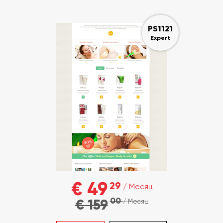
PS1121
Expert
€ 49
29
/ Месяц
00
€ 159
/ Месяц