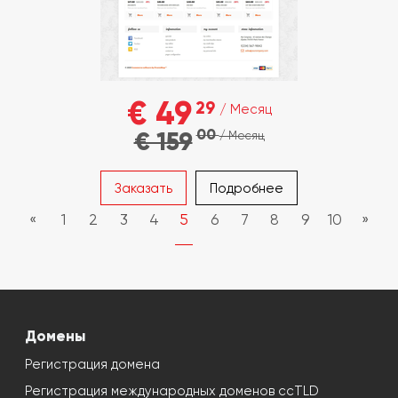
€ 49
29
/ Месяц
00
€ 159
/ Месяц
Заказать
Подробнее
«
1
2
3
4
5
6
7
8
9
10
»
Домены
Регистрация домена
Регистрация международных доменов ccTLD