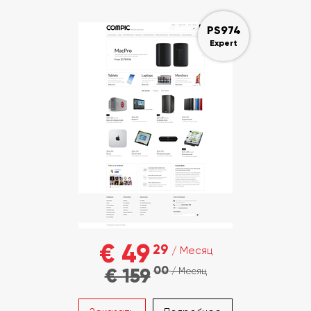
PS974
Expert
€ 49
29
/ Месяц
00
€ 159
/ Месяц