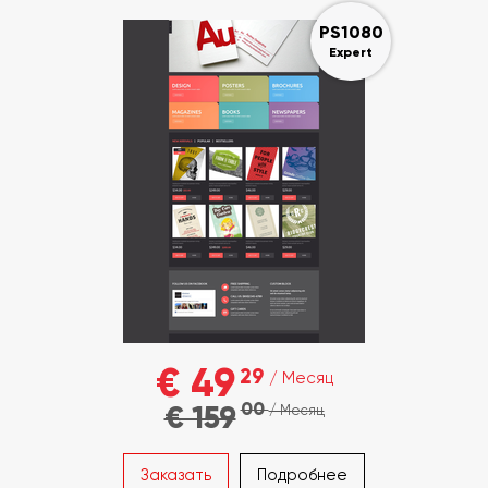
PS1080
Expert
€ 49
29
/ Месяц
00
€ 159
/ Месяц
Заказать
Подробнее