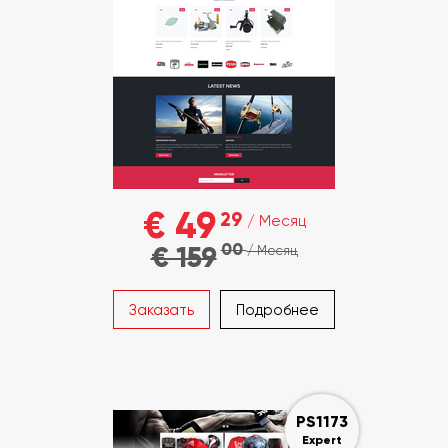
€ 49
29
/ Месяц
00
€ 159
/ Месяц
Заказать
Подробнее
PS1173
Expert