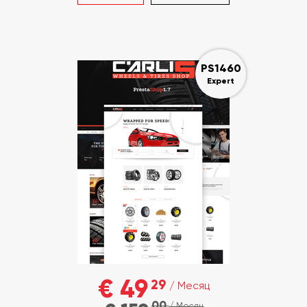
PS1460
Expert
€ 49
29
/ Месяц
00
/ Месяц