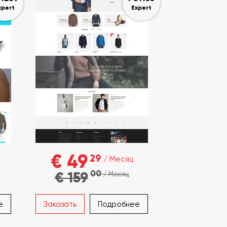
xpert
Expert
€ 49
29
/ Месяц
00
€ 159
/ Месяц
е
Заказать
Подробнее