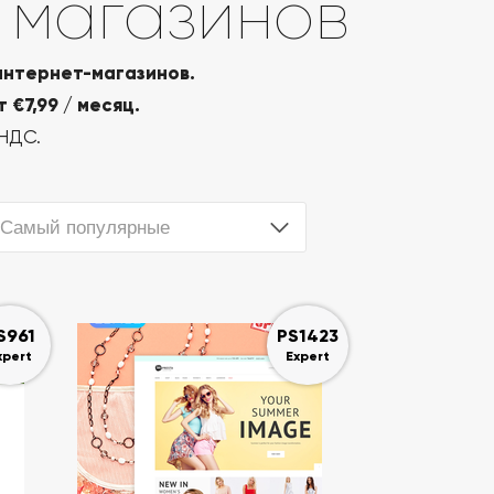
 магазинов
интернет-магазинов.
 €7,99 / месяц.
 НДС.
Самый популярные
S961
PS1423
xpert
Expert