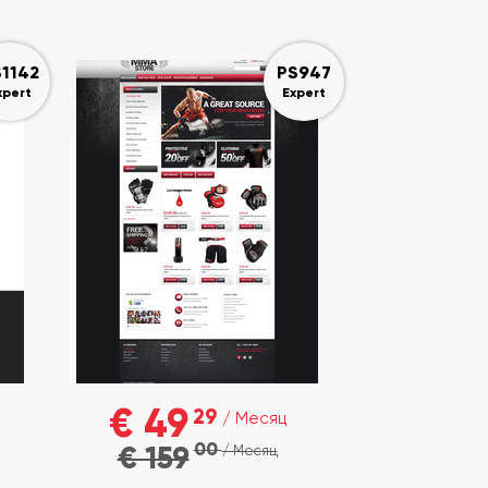
1142
PS947
xpert
Expert
€ 49
29
/ Месяц
00
€ 159
/ Месяц