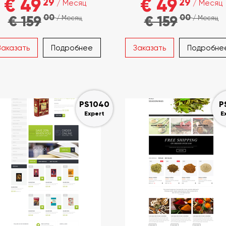
€ 49
€ 49
29
29
/ Месяц
/ Месяц
00
00
€ 159
€ 159
/ Месяц
/ Месяц
Заказать
Подробнее
Заказать
Подробне
PS1040
P
Expert
E