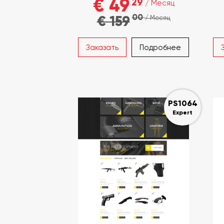
€ 49
29
/ Месяц
00
€ 159
/ Месяц
Заказать
Подробнее
PS1064
Expert