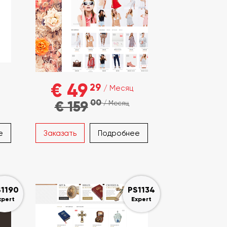
€ 49
29
/ Месяц
00
€ 159
/ Месяц
е
Заказать
Подробнее
1190
PS1134
xpert
Expert