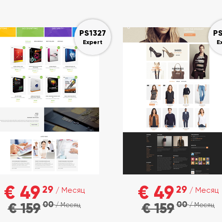
PS1327
PS
Expert
E
€ 49
€ 49
29
29
/ Месяц
/ Месяц
00
00
€ 159
€ 159
/ Месяц
/ Месяц