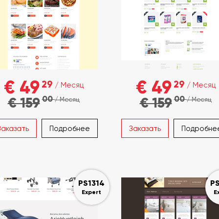
€ 49
€ 49
29
29
/ Месяц
/ Месяц
00
00
€ 159
€ 159
/ Месяц
/ Месяц
Заказать
Подробнее
Заказать
Подробне
PS1314
PS
Expert
E