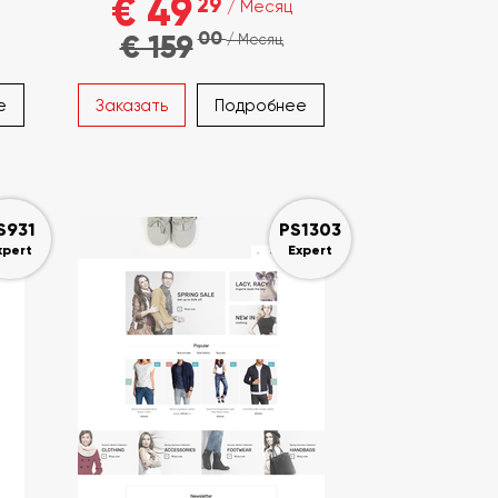
€ 49
29
/ Месяц
00
€ 159
/ Месяц
е
Заказать
Подробнее
S931
PS1303
xpert
Expert