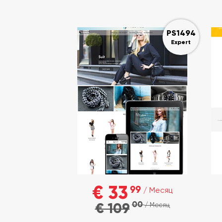
PS1494
Expert
€ 33
99
/ Месяц
00
€ 109
/ Месяц