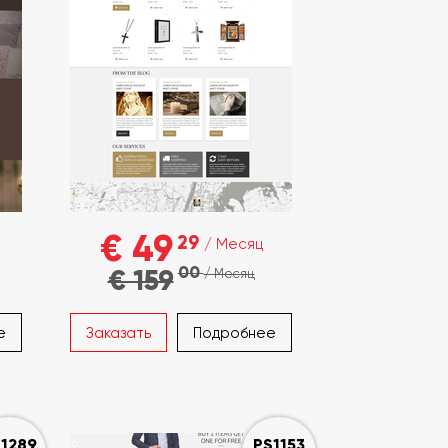
€ 49
29
/ Месяц
00
€ 159
/ Месяц
е
Заказать
Подробнее
1289
PS1153