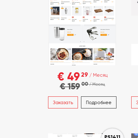
€ 49
29
/ Месяц
00
€ 159
/ Месяц
Заказать
Подробнее
PS1411