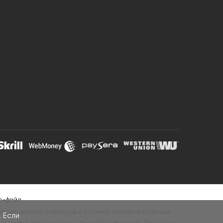
e-файл
рацию домена, серверов и хостинга показана красным
 Если