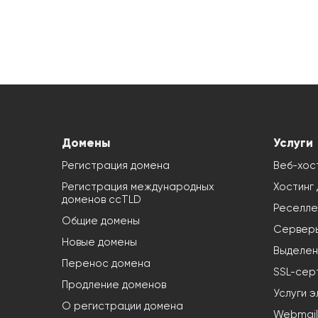
Домены
Услуги
Регистрация домена
Веб-хос
Регистрация международных
Хостинг
доменов ccTLD
Реселле
Общие домены
Серверы
Новые домены
Выделен
Перенос домена
SSL-сер
Продление доменов
Услуги э
О регистрации домена
Webmail