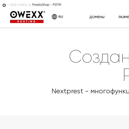
Веб-сайты
PrestaShop - PS1119
RU
ДОМЕНЫ
РАЗМ
HOSTING
Создан
Nextprest - многофунк