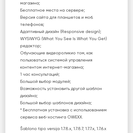
магазина;
Бесплатное места на сервере;
Версия сайта для планшетов и моб.
телефонов;
Адаптивный дизайн (Responsive design);
WYSIWYG (What You See Is What You Get)
редактор;
Обучающие видеороликио том, как
пользоваться системой управления
контентом интернет-магазина;
1 час консультаций;
Большой выбор модулей;
Возможность установить другой шаблон
дизайна;
Большой выбор шаблонов дизайна;
* Бесплатная установка с использованием
сервиса веб-хостинга OWEXX.
Šablono tipo versija
1.7.8.x, 1.7.8.7, 1.7.7.x, 1.7.6.x