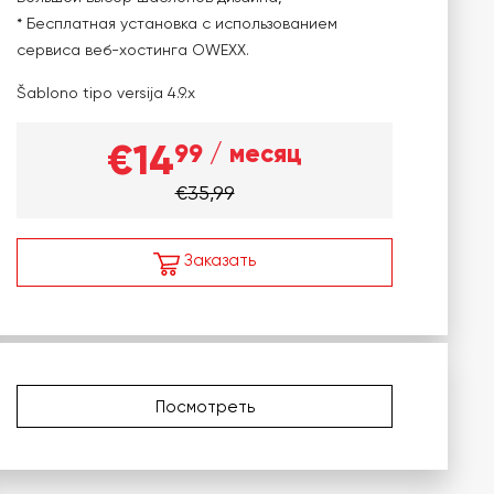
* Бесплатная установка с использованием
сервиса веб-хостинга OWEXX.
Šablono tipo versija
4.9.x
€14
99
/ месяц
€35,99
Заказать
Посмотреть