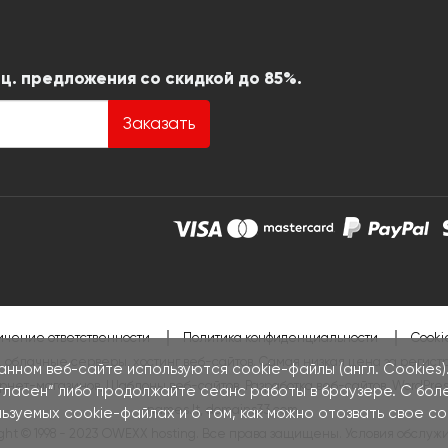
ц. предложения со скидкой до 85%.
Заказать
чение ответственности
Политика конфиденциальности
Cooki
 облачные серверы, хостинг веб-сайтов. Самая низкая цена за регист
анном веб-сайте используются cookie-файлы (англ. Cookies).
ернет-магазинов
,
Шаблоны веб-сайтов
,
Разработка веб-сайтов
,
WordPres
огласен“ либо продолжайте сеанс работы в браузере. С бол
names.lt
,
domains33.com
.
зуемых cookie-файлах и о том, как можно отозвать свое со
ght © 1998 - 2023 OWEXX hosting. Все права защищены.
Условия обслуж