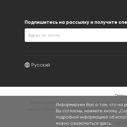
Подпишитесь на рассылку и получите спе
Русский
Ограни
Домены, регистрация доменов, виртуальные серверы,
Информируем Вас о том, что на д
цветом.
Шаблоны интернет-магазинов
,
Разработка инт
Вы согласны, нажмите кнопку „С
подробной информацией об исполь
Copyri
можно ознакомиться
здесь
.