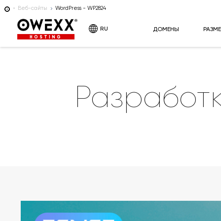
Веб-сайты
WordPress - WP2824
RU
ДОМЕНЫ
РАЗМ
HOSTING
Разработ