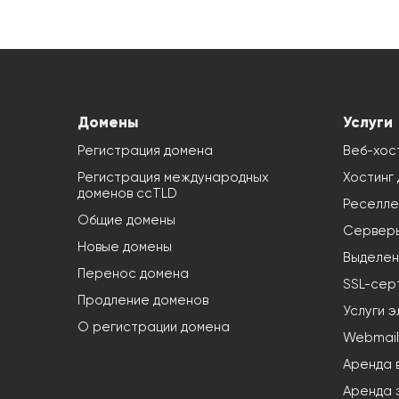
Домены
Услуги
Регистрация домена
Веб-хос
Регистрация международных
Хостинг
доменов ccTLD
Реселле
Общие домены
Серверы
Новые домены
Выделен
Перенос домена
SSL-сер
Продление доменов
Услуги э
О регистрации домена
Webmail
Аренда 
Аренда э