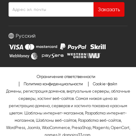
Заказать
Русский
Ограничение ответственности
Политика конфиденциальности
Cookie-файл
Домены, регистрация доменов, виртуальные серверы, облачные
серверы, хостинг веб-сайтов. Самая низкая цена за
регистрацию домена, серверов и хостинга показана красным
цветом.
Шаблоны интернет-магазинов
,
Разработка интернет-
магазинов
,
Шаблоны веб-сайтов
,
Разработка веб-сайтов
,
WordPress
,
Joomla
,
WooCommerce
,
PresaShop
,
Magento
,
OpenCart
,
names.lt
,
domains33.com
.