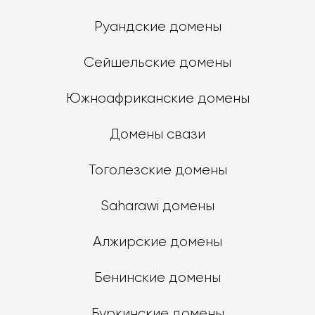
Руандские домены
Сейшельские домены
Южноафриканские домены
Домены свази
Тоголезские домены
Saharawi домены
Алжирские домены
Бенинские домены
Буркинские домены