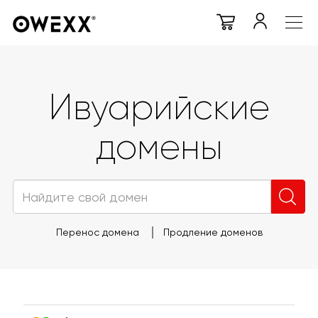
Ивуарийские
домены
Перенос домена
Продление доменов