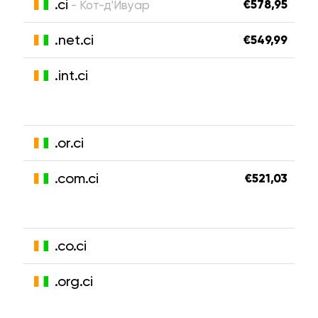
.ci
€578,95
- Кот-д'Ивуар
.net.ci
€549,99
.int.ci
.or.ci
.com.ci
€521,03
.co.ci
.org.ci