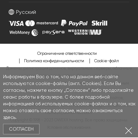
Русский
Ограничение ответственности
Политика конфиденциальности
Cookie-файл
Домены, регистрация доменов, виртуальные серверы, облачные
серверы, хостинг веб-сайтов. Самая низкая цена за
Информируем Вас о том, что на данном веб-сайте
используются cookie-файлы (англ. Cookies). Если Вы
регистрацию домена, серверов и хостинга показана красным
согласны, нажмите кнопку „Согласен“ либо продолжайте
цветом.
Шаблоны интернет-магазинов
,
Разработка интернет-
сеанс работы в браузере. С более подробной
магазинов
,
Шаблоны веб-сайтов
,
Разработка веб-сайтов
,
информацией об используемых cookie-файлах и о том, как
WordPress
,
Joomla
,
WooCommerce
,
PresaShop
,
Magento
,
OpenCart
,
можно отозвать свое согласие, можно ознакомиться
names.lt
,
domains33.com
.
здесь
.
Copyright © 1998 - 2023 OWEXX hosting. Все права защищены.
Условия обслуживания
.
СОГЛАСЕН