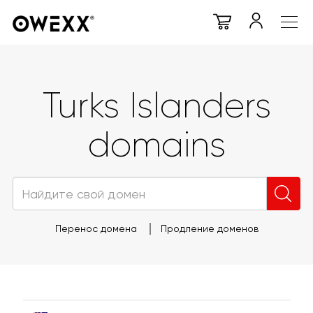
Turks Islanders
domains
Перенос домена
Продление доменов