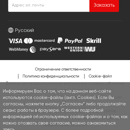
Заказать
Русский
Ограничение ответственности
Политика конфиденциальности
Cookie-файл
Домены, регистрация доменов, виртуальные серверы, облачные
серверы, хостинг веб-сайтов. Самая низкая цена за
Информируем Вас о том, что на данном веб-сайте
используются cookie-файлы (англ. Cookies). Если Вы
регистрацию домена, серверов и хостинга показана красным
согласны, нажмите кнопку „Согласен“ либо продолжайте
цветом.
Шаблоны интернет-магазинов
,
Разработка интернет-
сеанс работы в браузере. С более подробной
магазинов
,
Шаблоны веб-сайтов
,
Разработка веб-сайтов
,
информацией об используемых cookie-файлах и о том, как
WordPress
,
Joomla
,
WooCommerce
,
PresaShop
,
Magento
,
OpenCart
,
можно отозвать свое согласие, можно ознакомиться
names.lt
,
domains33.com
.
здесь
.