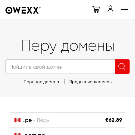
Перу домены
Перенос домена
Продление доменов
.pe
€62,89
- Перу