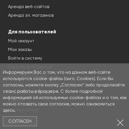
Аренда веб-сайтов
Аренда эл. магазинов
Для пользователей
Мой аккаунт
Мои заказы
Войти в систему
Зарегистрироваться
Информируем Вас о том, что на данном веб-сайте
Напомнить пароль
используются cookie-файлы (англ. Cookies). Если Вы
согласны, нажмите кнопку „Согласен“ либо продолжайте
сеанс работы в браузере. С более подробной
О OWEXX hosting
информацией об используемых cookie-файлах и о том, как
О нас
можно отозвать свое согласие, можно ознакомиться
Напишите нам
здесь
.
Контакты
СОГЛАСЕН