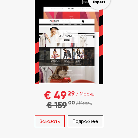
Expert
€ 49
29
/ Месяц
00
€ 159
/ Месяц
Заказать
Подробнее