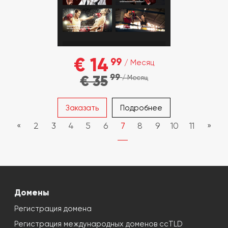
€ 14
99
/ Месяц
99
€ 35
/ Месяц
Заказать
Подробнее
«
2
3
4
5
6
7
8
9
10
11
»
Домены
Регистрация домена
Регистрация международных доменов ccTLD